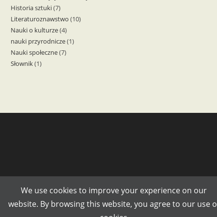
Historia sztuki
7
7
produktów
Literaturoznawstwo
10
10
produktów
Nauki o kulturze
4
4
produktów
nauki przyrodnicze
1
1
produkty
Nauki społeczne
7
7
produkt
Słownik
1
1
produktów
produkt
We use cookies to improve your experience on our
website. By browsing this website, you agree to our use o
Copyright 2007-2026 Wydawnictwo CHRONICON ©