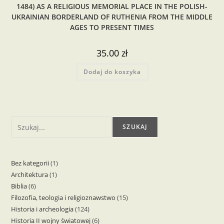
1484) AS A RELIGIOUS MEMORIAL PLACE IN THE POLISH-
UKRAINIAN BORDERLAND OF RUTHENIA FROM THE MIDDLE
AGES TO PRESENT TIMES
35.00
zł
Dodaj do koszyka
Szukaj
SZUKAJ
Bez kategorii
1
1
Architektura
1
1
produkt
Biblia
6
6
produkt
Filozofia, teologia i religioznawstwo
15
15
produktów
Historia i archeologia
124
124
produktów
Historia II wojny światowej
6
6
produkty