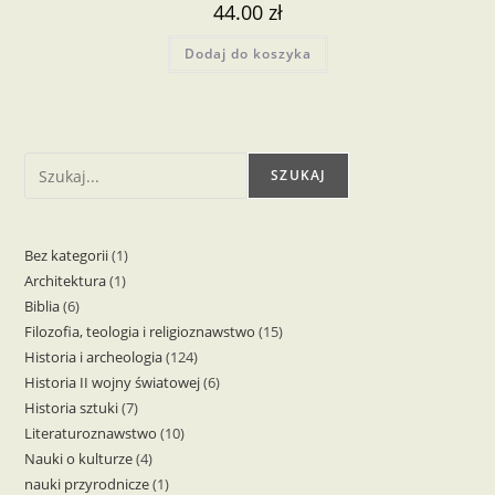
44.00
zł
Dodaj do koszyka
Szukaj
SZUKAJ
Bez kategorii
1
1
Architektura
1
1
produkt
Biblia
6
6
produkt
Filozofia, teologia i religioznawstwo
15
15
produktów
Historia i archeologia
124
124
produktów
Historia II wojny światowej
6
6
produkty
Historia sztuki
7
7
produktów
Literaturoznawstwo
10
10
produktów
Nauki o kulturze
4
4
produktów
nauki przyrodnicze
1
1
produkty